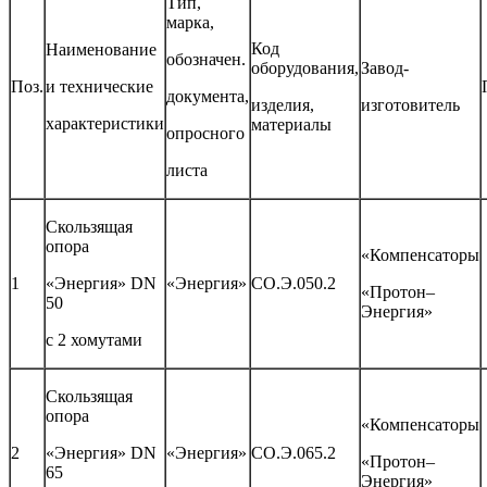
Тип,
марка,
Код
Наименование
обозначен.
оборудования,
Завод-
Поз.
и технические
документа,
изделия,
изготовитель
характеристики
материалы
опросного
листа
Скользящая
опора
«Компенсаторы
1
«Энергия» DN
«Энергия»
СО.Э.050.2
«Протон–
50
Энергия»
с 2 хомутами
Скользящая
опора
«Компенсаторы
2
«Энергия» DN
«Энергия»
СО.Э.065.2
«Протон–
65
Энергия»