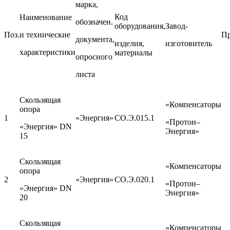
марка,
Код
Наименование
обозначен.
оборудования,
Завод-
Поз.
и технические
П
документа,
изделия,
изготовитель
характеристики
материалы
опросного
листа
Скользящая
«Компенсаторы
опора
1
«Энергия»
СО.Э.015.1
«Протон–
«Энергия» DN
Энергия»
15
Скользящая
«Компенсаторы
опора
2
«Энергия»
СО.Э.020.1
«Протон–
«Энергия» DN
Энергия»
20
Скользящая
«Компенсаторы